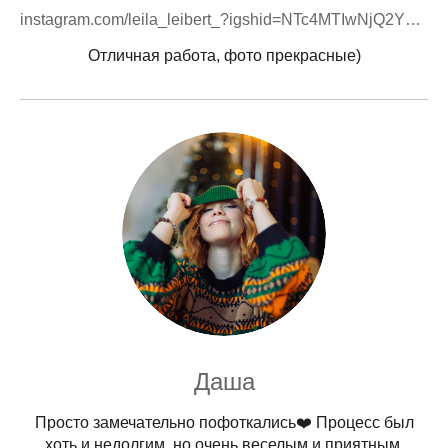
instagram.com/leila_leibert_?igshid=NTc4MTIwNjQ2YQ==
Отличная работа, фото прекрасные)
Даша
Просто замечательно пофоткались❤️ Процесс был
хоть и недолгим, но очень веселым и приятным,