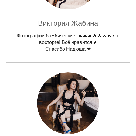
Виктория Жабина
Фотографии бомбические! 🔥🔥🔥🔥🔥🔥🔥 я в
восторге! Всё нравится💓
Спасибо Надюша ❤